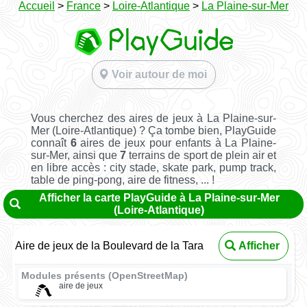
Accueil
>
France
>
Loire-Atlantique
>
La Plaine-sur-Mer
Voir autour de moi
Vous cherchez des aires de jeux à La Plaine-sur-
Mer (Loire-Atlantique) ? Ça tombe bien, PlayGuide
connaît
6
aires de jeux pour enfants à La Plaine-
sur-Mer, ainsi que
7
terrains de sport de plein air et
en libre accès : city stade, skate park, pump track,
table de ping-pong, aire de fitness, ... !
Afficher la carte PlayGuide à La Plaine-sur-Mer
(Loire-Atlantique)
Aire de jeux de la Boulevard de la Tara
Afficher
Modules présents (OpenStreetMap)
aire de jeux