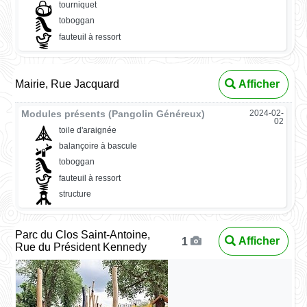
tourniquet
toboggan
fauteuil à ressort
Mairie, Rue Jacquard
Afficher
Modules présents (Pangolin Généreux)
2024-02-
02
toile d'araignée
balançoire à bascule
toboggan
fauteuil à ressort
structure
Parc du Clos Saint-Antoine,
Afficher
1
Rue du Président Kennedy