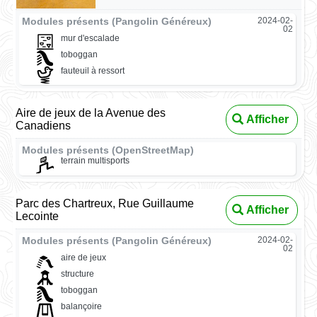
Modules présents (Pangolin Généreux)
2024-02-
02
mur d'escalade
toboggan
fauteuil à ressort
Aire de jeux de la Avenue des
Afficher
Canadiens
Modules présents (OpenStreetMap)
terrain multisports
Parc des Chartreux, Rue Guillaume
Afficher
Lecointe
Modules présents (Pangolin Généreux)
2024-02-
02
aire de jeux
structure
toboggan
balançoire