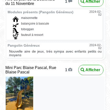
Afficher
1
du 11 Novembre
Modules présents (Pangolin Généreux)
2024-02-
02
maisonnette
balançoire à bascule
toboggan
fauteuil à ressort
Pangolin Généreux
2024-02-
02
Nouvelle aire de jeux, très sympa avec enfants petits ou
moyens
Mini Parc Blaise Pascal, Rue
Afficher
1
Blaise Pascal