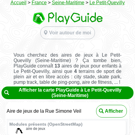
Accueil
>
France
>
Seine-Maritime
>
Le Petit-Quevilly
Voir autour de moi
Vous cherchez des aires de jeux à Le Petit-
Quevilly (Seine-Maritime) ? Ça tombe bien,
PlayGuide connaît
13
aires de jeux pour enfants à
Le Petit-Quevilly, ainsi que
4
terrains de sport de
plein air et en libre accès : city stade, skate park,
pump track, table de ping-pong, aire de fitness, ... !
Afficher la carte PlayGuide à Le Petit-Quevilly
(Seine-Maritime)
Aire de jeux de la Rue Simone Veil
Afficher
Modules présents (OpenStreetMap)
aire de jeux