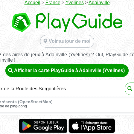
Accueil
>
France
>
Yvelines
>
Adainville
Voir autour de moi
 des aires de jeux à Adainville (Yvelines) ? Ouf, PlayGuide con
nville !
Afficher la carte PlayGuide à Adainville (Yvelines)
ux de la Route des Sergontières
présents (OpenStreetMap)
ble de ping-pong