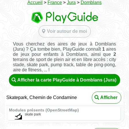
Accueil
>
France
>
Jura
>
Domblans
Voir autour de moi
Vous cherchez des aires de jeux à Domblans
(Jura) ? Ça tombe bien, PlayGuide connaît
1
aires
de jeux pour enfants à Domblans, ainsi que
2
terrains de sport de plein air et en libre accès : city
stade, skate park, pump track, table de ping-pong,
aire de fitness, ... !
Afficher la carte PlayGuide à Domblans (Jura)
Skatepark, Chemin de Condamine
Afficher
Modules présents (OpenStreetMap)
skate park