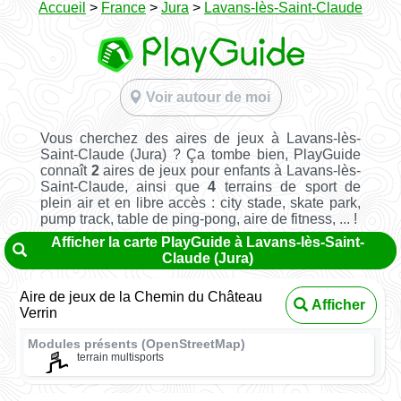
Accueil
>
France
>
Jura
>
Lavans-lès-Saint-Claude
Voir autour de moi
Vous cherchez des aires de jeux à Lavans-lès-
Saint-Claude (Jura) ? Ça tombe bien, PlayGuide
connaît
2
aires de jeux pour enfants à Lavans-lès-
Saint-Claude, ainsi que
4
terrains de sport de
plein air et en libre accès : city stade, skate park,
pump track, table de ping-pong, aire de fitness, ... !
Afficher la carte PlayGuide à Lavans-lès-Saint-
Claude (Jura)
Aire de jeux de la Chemin du Château
Afficher
Verrin
Modules présents (OpenStreetMap)
terrain multisports