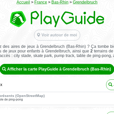
Accueil
>
France
>
Bas-Rhin
>
Grendelbruch
Voir autour de moi
 des aires de jeux à Grendelbruch (Bas-Rhin) ? Ça tombe b
s de jeux pour enfants à Grendelbruch, ainsi que
2
terrains de
e accès : city stade, skate park, pump track, table de ping-pong, a
Afficher la carte PlayGuide à Grendelbruch (Bas-Rhin)
ux
présents (OpenStreetMap)
ble de ping-pong