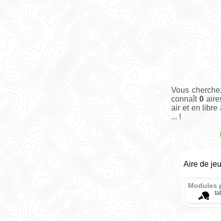
Vous cherchez
connaît
0
aire
air et en libr
... !
Aire de je
Modules 
ta