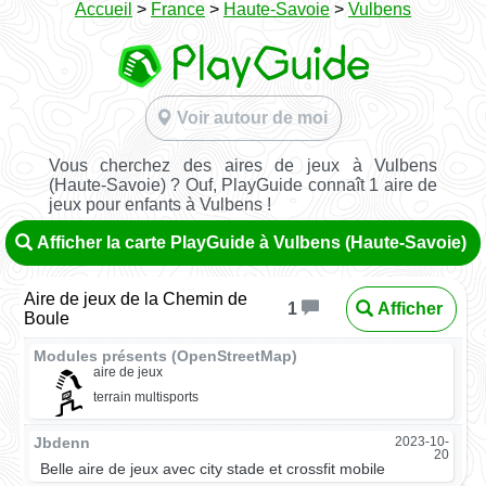
Accueil
>
France
>
Haute-Savoie
>
Vulbens
Voir autour de moi
Vous cherchez des aires de jeux à Vulbens
(Haute-Savoie) ? Ouf, PlayGuide connaît 1 aire de
jeux pour enfants à Vulbens !
Afficher la carte PlayGuide à Vulbens (Haute-Savoie)
Aire de jeux de la Chemin de
Afficher
1
Boule
Modules présents (OpenStreetMap)
aire de jeux
terrain multisports
Jbdenn
2023-10-
20
Belle aire de jeux avec city stade et crossfit mobile