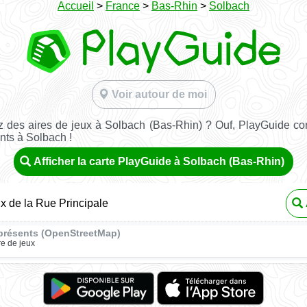
Accueil
>
France
>
Bas-Rhin
>
Solbach
Voir autour de moi
 des aires de jeux à Solbach (Bas-Rhin) ? Ouf, PlayGuide con
nts à Solbach !
Afficher la carte PlayGuide à Solbach (Bas-Rhin)
ux de la Rue Principale
présents (OpenStreetMap)
re de jeux