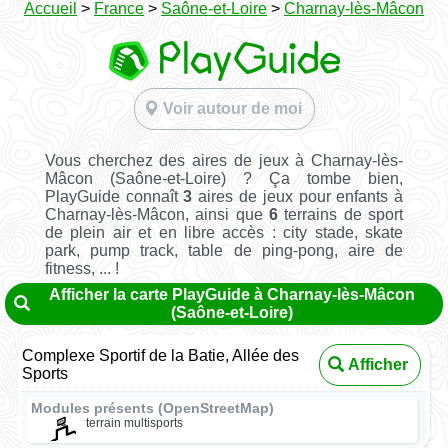
Accueil
>
France
>
Saône-et-Loire
>
Charnay-lès-Mâcon
Voir autour de moi
Vous cherchez des aires de jeux à Charnay-lès-
Mâcon (Saône-et-Loire) ? Ça tombe bien,
PlayGuide connaît
3
aires de jeux pour enfants à
Charnay-lès-Mâcon, ainsi que
6
terrains de sport
de plein air et en libre accès : city stade, skate
park, pump track, table de ping-pong, aire de
fitness, ... !
Afficher la carte PlayGuide à Charnay-lès-Mâcon
(Saône-et-Loire)
Complexe Sportif de la Batie, Allée des
Afficher
Sports
Modules présents (OpenStreetMap)
terrain multisports