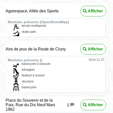
Agorespace, Allée des Sports
Afficher
Modules présents (OpenStreetMap)
terrain multisports
skate park
Aire de jeux de la Route de Cluny
Afficher
Modules présents ()
2024-11-27
balançoire à bascule
toboggan
fauteuil à ressort
structure
balançoire
Place du Souvenir et de la
Paix, Rue du Dix Neuf Mars
Afficher
1
1962