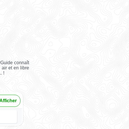
yGuide connaît
air et en libre
. !
Afficher