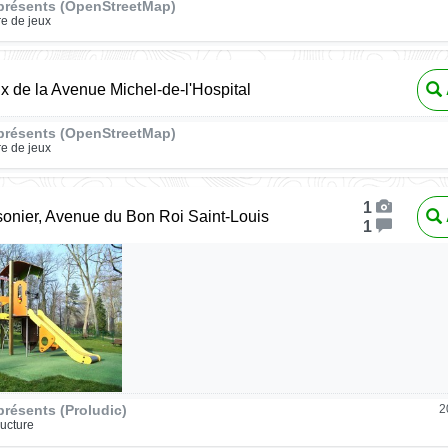
présents (OpenStreetMap)
re de jeux
ux de la Avenue Michel-de-l'Hospital
présents (OpenStreetMap)
re de jeux
1
onier, Avenue du Bon Roi Saint-Louis
1
résents (Proludic)
2
ructure