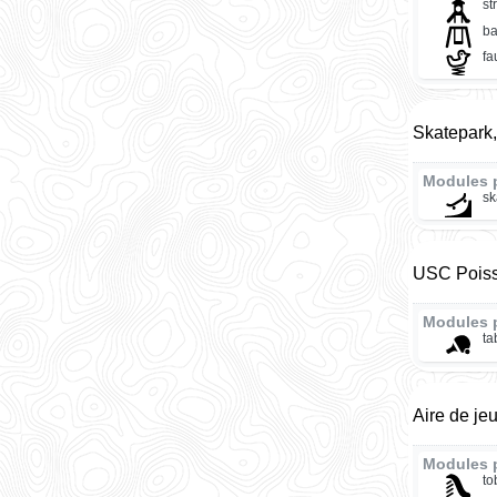
st
ba
fa
Skatepark
Modules 
sk
USC Poissy
Modules 
ta
Aire de je
Modules 
t