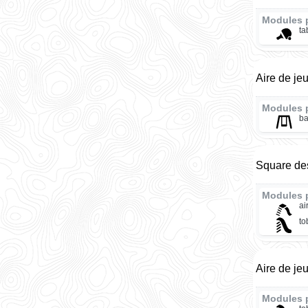
Modules 
ta
Aire de je
Modules 
ba
Square des
Modules 
ai
t
Aire de je
Modules 