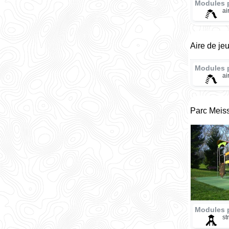
Modules 
ai
Aire de je
Modules 
ai
Parc Meiss
Modules p
st