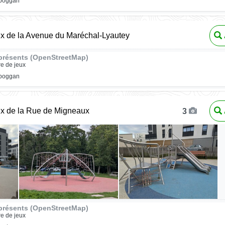
oboggan
ux de la Avenue du Maréchal-Lyautey
présents (OpenStreetMap)
re de jeux
oboggan
ux de la Rue de Migneaux
3
présents (OpenStreetMap)
re de jeux