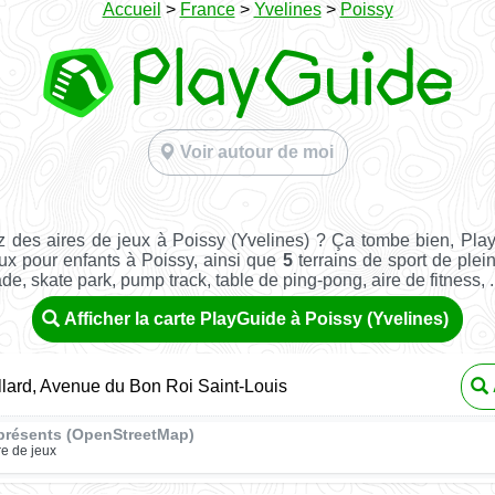
Accueil
>
France
>
Yvelines
>
Poissy
Voir autour de moi
 des aires de jeux à Poissy (Yvelines) ? Ça tombe bien, Pla
ux pour enfants à Poissy, ainsi que
5
terrains de sport de plein 
ade, skate park, pump track, table de ping-pong, aire de fitness, ..
Afficher la carte PlayGuide à Poissy (Yvelines)
llard, Avenue du Bon Roi Saint-Louis
présents (OpenStreetMap)
re de jeux