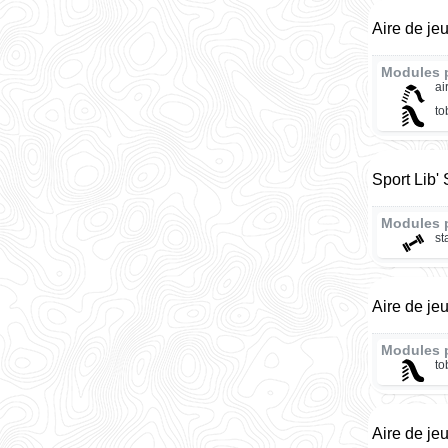
Aire de je
Modules 
ai
t
Sport Lib'
Modules 
st
Aire de je
Modules 
t
Aire de je