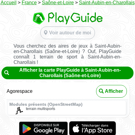
Accueil
>
France
>
Saône-et-Loire
>
Saint-Aubin-en-Charollais
Voir autour de moi
Vous cherchez des aires de jeux à Saint-Aubin-
en-Charollais (Saône-et-Loire) ? Ouf, PlayGuide
connaît 1 terrain de sport à Saint-Aubin-en-
Charollais !
Afficher la carte PlayGuide à Saint-Aubin-en-
Charollais (Saône-et-Loire)
Agorespace
Afficher
Modules présents (OpenStreetMap)
terrain multisports