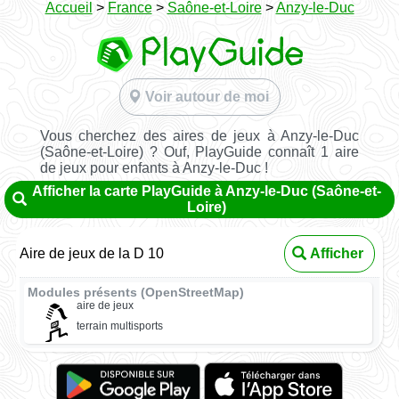
Accueil
>
France
>
Saône-et-Loire
>
Anzy-le-Duc
Voir autour de moi
Vous cherchez des aires de jeux à Anzy-le-Duc
(Saône-et-Loire) ? Ouf, PlayGuide connaît 1 aire
de jeux pour enfants à Anzy-le-Duc !
Afficher la carte PlayGuide à Anzy-le-Duc (Saône-et-
Loire)
Aire de jeux de la D 10
Afficher
Modules présents (OpenStreetMap)
aire de jeux
terrain multisports