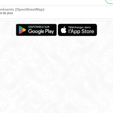
présents (OpenStreetMap)
re de jeux