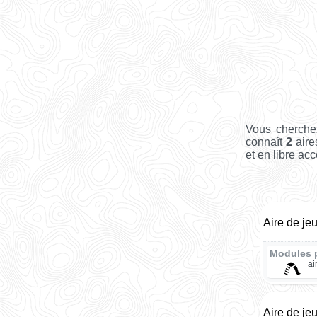
Vous cherche
connaît
2
aire
et en libre acc
Aire de je
Modules 
ai
Aire de je