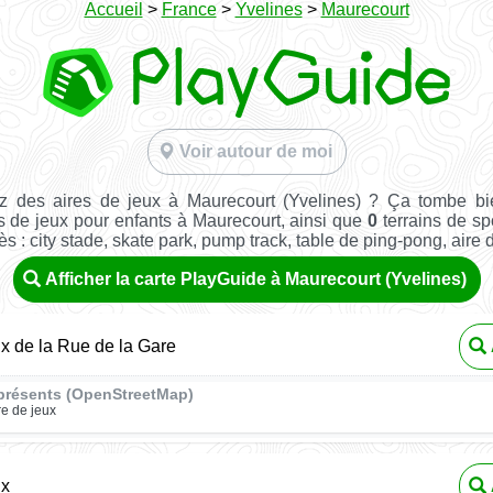
Accueil
>
France
>
Yvelines
>
Maurecourt
Voir autour de moi
z des aires de jeux à Maurecourt (Yvelines) ? Ça tombe bi
s de jeux pour enfants à Maurecourt, ainsi que
0
terrains de spo
ès : city stade, skate park, pump track, table de ping-pong, aire de 
Afficher la carte PlayGuide à Maurecourt (Yvelines)
ux de la Rue de la Gare
présents (OpenStreetMap)
re de jeux
ux