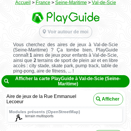
Accueil
>
France
>
Seine-Maritime
>
Val-de-Scie
Voir autour de moi
Vous cherchez des aires de jeux à Val-de-Scie
(Seine-Maritime) ? Ça tombe bien, PlayGuide
connaît
1
aires de jeux pour enfants à Val-de-Scie,
ainsi que
2
terrains de sport de plein air et en libre
accès : city stade, skate park, pump track, table de
ping-pong, aire de fitness, ... !
Afficher la carte PlayGuide à Val-de-Scie (Seine-
Maritime)
Aire de jeux de la Rue Emmanuel
Afficher
Lecoeur
Modules présents (OpenStreetMap)
terrain multisports