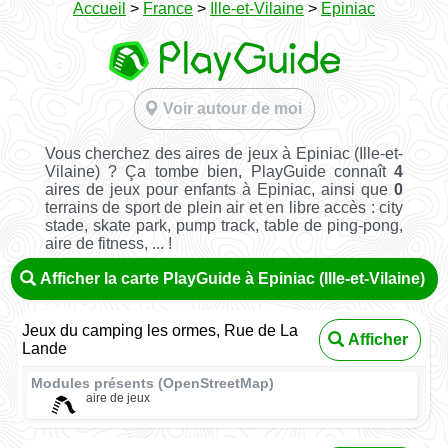
Accueil
>
France
>
Ille-et-Vilaine
>
Epiniac
Voir autour de moi
Vous cherchez des aires de jeux à Epiniac (Ille-et-
Vilaine) ? Ça tombe bien, PlayGuide connaît
4
aires de jeux pour enfants à Epiniac, ainsi que
0
terrains de sport de plein air et en libre accès : city
stade, skate park, pump track, table de ping-pong,
aire de fitness, ... !
Afficher la carte PlayGuide à Epiniac (Ille-et-Vilaine)
Jeux du camping les ormes, Rue de La
Afficher
Lande
Modules présents (OpenStreetMap)
aire de jeux