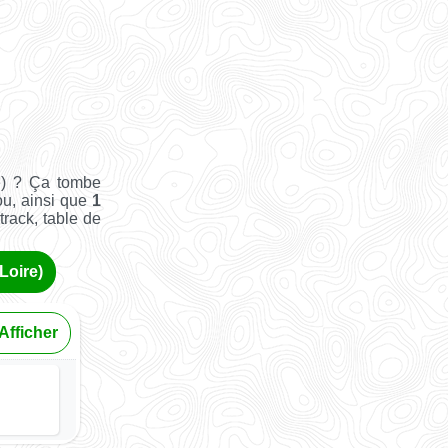
re) ? Ça tombe
ou, ainsi que
1
track, table de
Loire)
Afficher