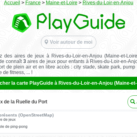
Accueil
>
France
>
Maine-et-Loire
>
Rives-du-Loir-en-Anjou
Voir autour de moi
 des aires de jeux à Rives-du-Loir-en-Anjou (Maine-et-Loi
de connaît
3
aires de jeux pour enfants à Rives-du-Loir-en-Anj
ort de plein air et en libre accès : city stade, skate park, pump 
de fitness, ... !
icher la carte PlayGuide à Rives-du-Loir-en-Anjou (Maine-et-
ux de la Ruelle du Port
présents (OpenStreetMap)
re de jeux
ble de ping-pong