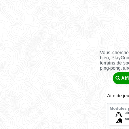
Vous cherchez
bien, PlayGui
terrains de sp
ping-pong, aire 
Aff
Aire de je
Modules 
ai
ta