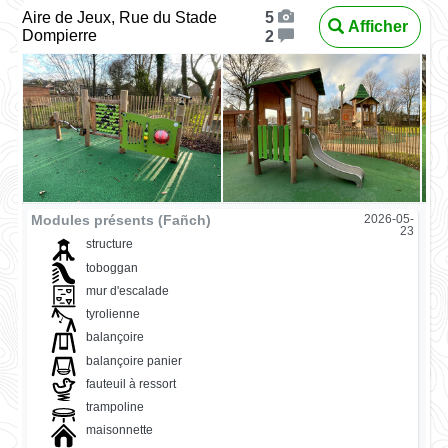
Aire de Jeux, Rue du Stade
5
Afficher
Dompierre
2
Modules présents (Fañch)
2026-05-
23
structure
toboggan
mur d'escalade
tyrolienne
balançoire
balançoire panier
fauteuil à ressort
trampoline
maisonnette