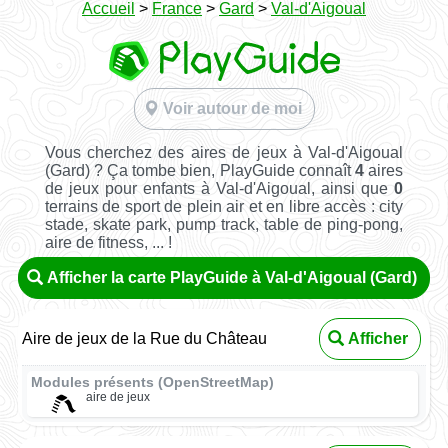
Accueil
>
France
>
Gard
>
Val-d'Aigoual
Voir autour de moi
Vous cherchez des aires de jeux à Val-d'Aigoual
(Gard) ? Ça tombe bien, PlayGuide connaît
4
aires
de jeux pour enfants à Val-d'Aigoual, ainsi que
0
terrains de sport de plein air et en libre accès : city
stade, skate park, pump track, table de ping-pong,
aire de fitness, ... !
Afficher la carte PlayGuide à Val-d'Aigoual (Gard)
Aire de jeux de la Rue du Château
Afficher
Modules présents (OpenStreetMap)
aire de jeux