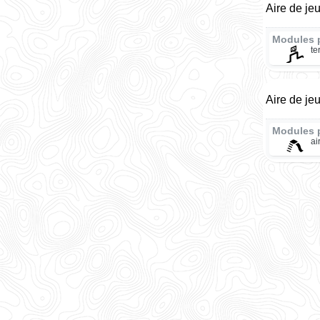
Aire de je
Modules 
te
Aire de je
Modules 
ai