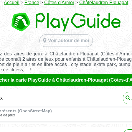
Accueil
>
France
>
Côtes-d'Armor
>
Châtelaudren-Plouagat
Voir autour de moi
z des aires de jeux à Châtelaudren-Plouagat (Côtes-d'Armo
de connaît
2
aires de jeux pour enfants à Châtelaudren-Plouag
ort de plein air et en libre accès : city stade, skate park, pump 
de fitness, ... !
icher la carte PlayGuide à Châtelaudren-Plouagat (Côtes-d'
ux
présents (OpenStreetMap)
re de jeux