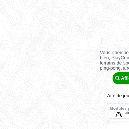
Vous cherche
bien, PlayGui
terrains de sp
ping-pong, aire 
Aff
Aire de je
Modules 
ai