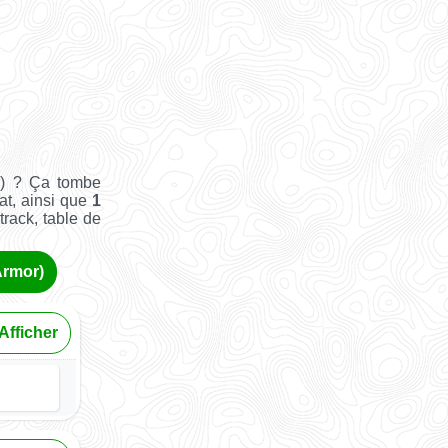
r) ? Ça tombe
at, ainsi que
1
track, table de
Armor)
Afficher