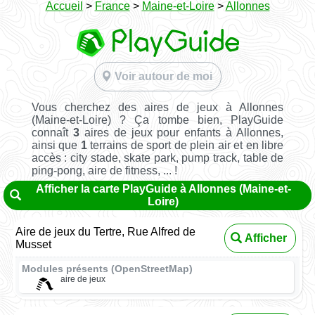
Accueil
>
France
>
Maine-et-Loire
>
Allonnes
Voir autour de moi
Vous cherchez des aires de jeux à Allonnes
(Maine-et-Loire) ? Ça tombe bien, PlayGuide
connaît
3
aires de jeux pour enfants à Allonnes,
ainsi que
1
terrains de sport de plein air et en libre
accès : city stade, skate park, pump track, table de
ping-pong, aire de fitness, ... !
Afficher la carte PlayGuide à Allonnes (Maine-et-
Loire)
Aire de jeux du Tertre, Rue Alfred de
Afficher
Musset
Modules présents (OpenStreetMap)
aire de jeux