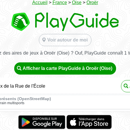
Accueil
>
France
>
Oise
>
Oroër
Voir autour de moi
 des aires de jeux à Oroër (Oise) ? Ouf, PlayGuide connaît 1 te
Afficher la carte PlayGuide à Oroër (Oise)
ux de la Rue de l'École
présents (OpenStreetMap)
rrain multisports