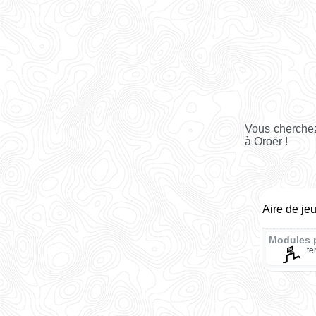
Vous cherchez
à Oroër !
Aire de je
Modules 
te