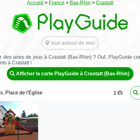
Accueil
>
France
>
Bas-Rhin
>
Crastatt
Voir autour de moi
 des aires de jeux à Crastatt (Bas-Rhin) ? Ouf, PlayGuide con
ts à Crastatt !
Afficher la carte PlayGuide à Crastatt (Bas-Rhin)
x, Place de l'Église
1