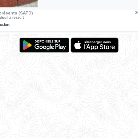
présents (SATD)
2
uteuil à ressort
ructure