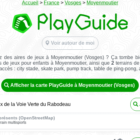
Accueil
>
France
>
Vosges
>
Moyenmoutier
Voir autour de moi
z des aires de jeux à Moyenmoutier (Vosges) ? Ça tombe bi
s de jeux pour enfants à Moyenmoutier, ainsi que
2
terrains de
e accès : city stade, skate park, pump track, table de ping-pong, a
Afficher la carte PlayGuide à Moyenmoutier (Vosges)
ux de la Voie Verte du Rabodeau
présents (OpenStreetMap)
rrain multisports