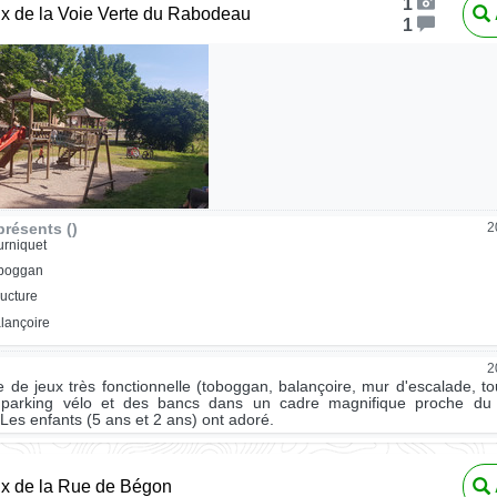
1
ux de la Voie Verte du Rabodeau
1
résents ()
2
urniquet
oboggan
ructure
lançoire
2
re de jeux très fonctionnelle (toboggan, balançoire, mur d'escalade, to
parking vélo et des bancs dans un cadre magnifique proche du
 Les enfants (5 ans et 2 ans) ont adoré.
ux de la Rue de Bégon