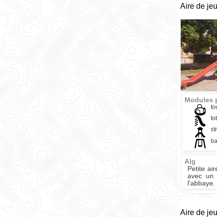
Aire de je
Modules p
to
t
st
ba
Alg
Petite ai
avec un 
l'abbaye.
Aire de je