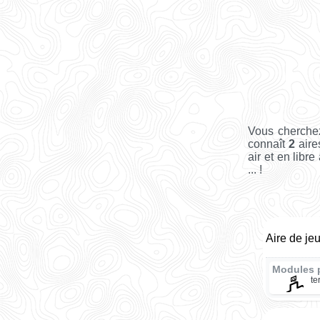
Vous cherche
connaît
2
aire
air et en libr
... !
Aire de je
Modules 
te