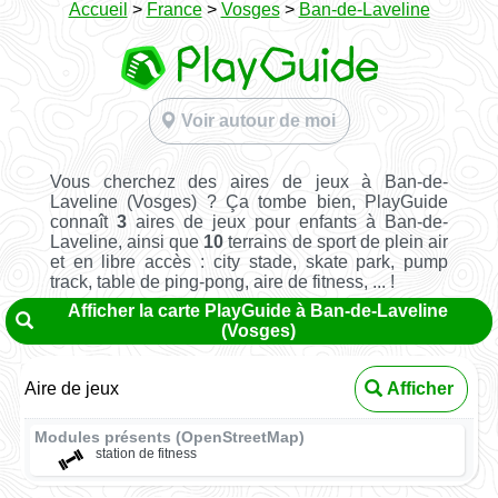
Accueil
>
France
>
Vosges
>
Ban-de-Laveline
Voir autour de moi
Vous cherchez des aires de jeux à Ban-de-
Laveline (Vosges) ? Ça tombe bien, PlayGuide
connaît
3
aires de jeux pour enfants à Ban-de-
Laveline, ainsi que
10
terrains de sport de plein air
et en libre accès : city stade, skate park, pump
track, table de ping-pong, aire de fitness, ... !
Afficher la carte PlayGuide à Ban-de-Laveline
(Vosges)
Aire de jeux
Afficher
Modules présents (OpenStreetMap)
station de fitness