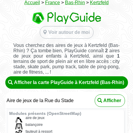
Accueil
>
France
>
Bas-Rhin
>
Kertzfeld
Voir autour de moi
Vous cherchez des aires de jeux à Kertzfeld (Bas-
Rhin) ? Ça tombe bien, PlayGuide connaît
2
aires
de jeux pour enfants à Kertzfeld, ainsi que
1
terrains de sport de plein air et en libre accès : city
stade, skate park, pump track, table de ping-pong,
aire de fitness, ... !
Afficher la carte PlayGuide à Kertzfeld (Bas-Rhin)
Aire de jeux de la Rue du Stade
Afficher
Modules présents (OpenStreetMap)
aire de jeux
balançoire
fauteuil à ressort