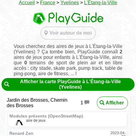
Accueil
>
France
>
Yvelines
>
L'Étang-la-Ville
Voir autour de moi
Vous cherchez des aires de jeux à L'Étang-la-Ville
(Yvelines) ? Ça tombe bien, PlayGuide connaît
2
aires de jeux pour enfants à L'Étang-la-Ville, ainsi
que
0
terrains de sport de plein air et en libre
accès : city stade, skate park, pump track, table de
ping-pong, aire de fitness, ... !
Afficher la carte PlayGuide à L'Étang-la-Ville
(Yvelines)
Jardin des Brosses, Chemin
Afficher
1
des Brosses
Modules présents (OpenStreetMap)
aire de jeux
Renard Zen
2023-04-