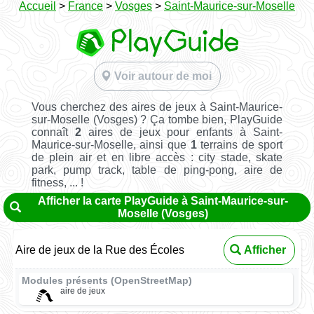
Accueil
>
France
>
Vosges
>
Saint-Maurice-sur-Moselle
Voir autour de moi
Vous cherchez des aires de jeux à Saint-Maurice-
sur-Moselle (Vosges) ? Ça tombe bien, PlayGuide
connaît
2
aires de jeux pour enfants à Saint-
Maurice-sur-Moselle, ainsi que
1
terrains de sport
de plein air et en libre accès : city stade, skate
park, pump track, table de ping-pong, aire de
fitness, ... !
Afficher la carte PlayGuide à Saint-Maurice-sur-
Moselle (Vosges)
Aire de jeux de la Rue des Écoles
Afficher
Modules présents (OpenStreetMap)
aire de jeux