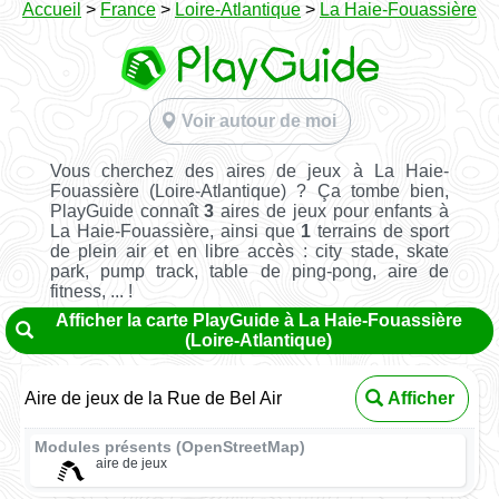
Accueil
>
France
>
Loire-Atlantique
>
La Haie-Fouassière
Voir autour de moi
Vous cherchez des aires de jeux à La Haie-
Fouassière (Loire-Atlantique) ? Ça tombe bien,
PlayGuide connaît
3
aires de jeux pour enfants à
La Haie-Fouassière, ainsi que
1
terrains de sport
de plein air et en libre accès : city stade, skate
park, pump track, table de ping-pong, aire de
fitness, ... !
Afficher la carte PlayGuide à La Haie-Fouassière
(Loire-Atlantique)
Aire de jeux de la Rue de Bel Air
Afficher
Modules présents (OpenStreetMap)
aire de jeux