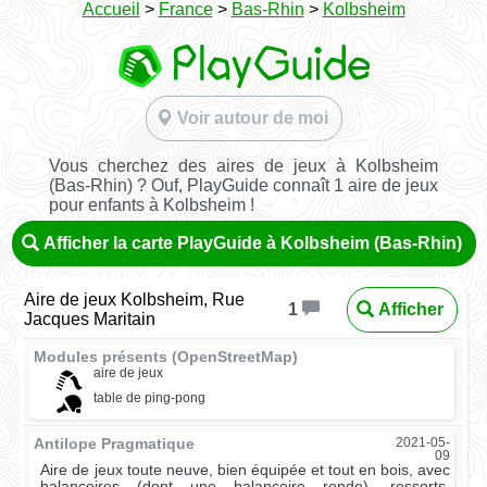
Accueil
>
France
>
Bas-Rhin
>
Kolbsheim
Voir autour de moi
Vous cherchez des aires de jeux à Kolbsheim
(Bas-Rhin) ? Ouf, PlayGuide connaît 1 aire de jeux
pour enfants à Kolbsheim !
Afficher la carte PlayGuide à Kolbsheim (Bas-Rhin)
Aire de jeux Kolbsheim, Rue
Afficher
1
Jacques Maritain
Modules présents (OpenStreetMap)
aire de jeux
table de ping-pong
Antilope Pragmatique
2021-05-
09
Aire de jeux toute neuve, bien équipée et tout en bois, avec
balançoires (dont une balançoire ronde), ressorts,