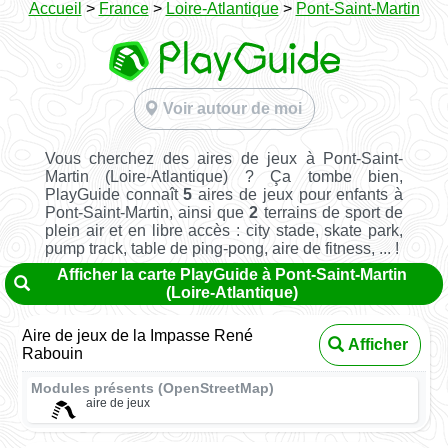
Accueil
>
France
>
Loire-Atlantique
>
Pont-Saint-Martin
Voir autour de moi
Vous cherchez des aires de jeux à Pont-Saint-
Martin (Loire-Atlantique) ? Ça tombe bien,
PlayGuide connaît
5
aires de jeux pour enfants à
Pont-Saint-Martin, ainsi que
2
terrains de sport de
plein air et en libre accès : city stade, skate park,
pump track, table de ping-pong, aire de fitness, ... !
Afficher la carte PlayGuide à Pont-Saint-Martin
(Loire-Atlantique)
Aire de jeux de la Impasse René
Afficher
Rabouin
Modules présents (OpenStreetMap)
aire de jeux