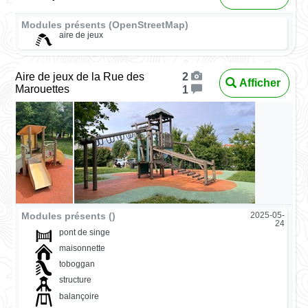
Modules présents (OpenStreetMap)
aire de jeux
Aire de jeux de la Rue des
2
Afficher
Marouettes
1
Modules présents ()
2025-05-
24
pont de singe
maisonnette
toboggan
structure
balançoire