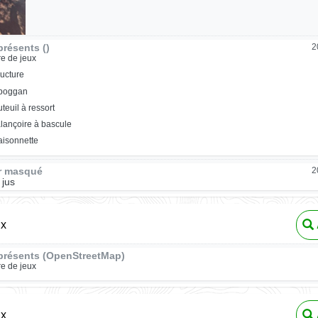
résents ()
2
re de jeux
ructure
oboggan
uteuil à ressort
lançoire à bascule
isonnette
ur masqué
2
 jus
ux
présents (OpenStreetMap)
re de jeux
ux