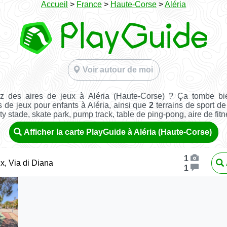
Accueil
>
France
>
Haute-Corse
>
Aléria
Voir autour de moi
z des aires de jeux à Aléria (Haute-Corse) ? Ça tombe bi
s de jeux pour enfants à Aléria, ainsi que
2
terrains de sport de 
ity stade, skate park, pump track, table de ping-pong, aire de fitnes
Afficher la carte PlayGuide à Aléria (Haute-Corse)
1
ux, Via di Diana
1