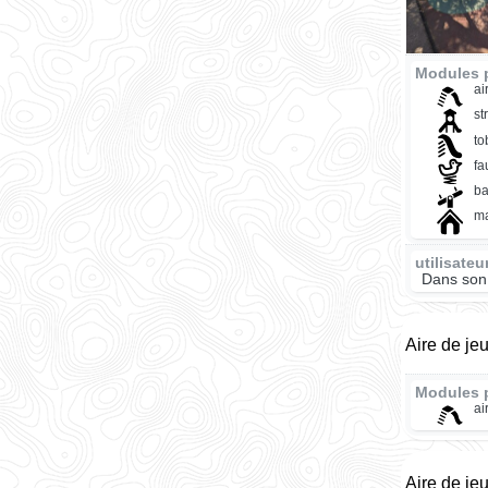
Modules p
ai
st
t
fa
ba
ma
utilisate
Dans son
Aire de je
Modules 
ai
Aire de je