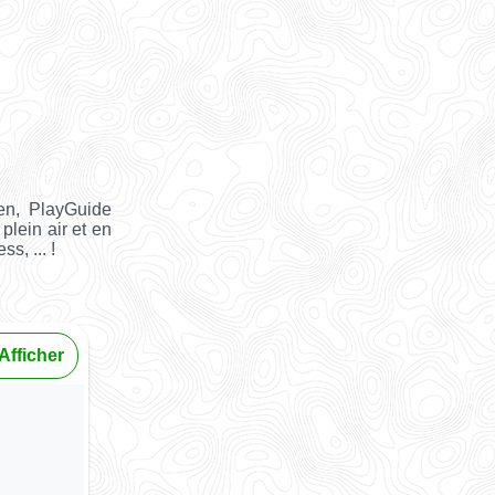
en, PlayGuide
plein air et en
s, ... !
Afficher