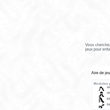
Vous cherchez
jeux pour enfa
Aire de je
Modules p
ai
st
t
ba