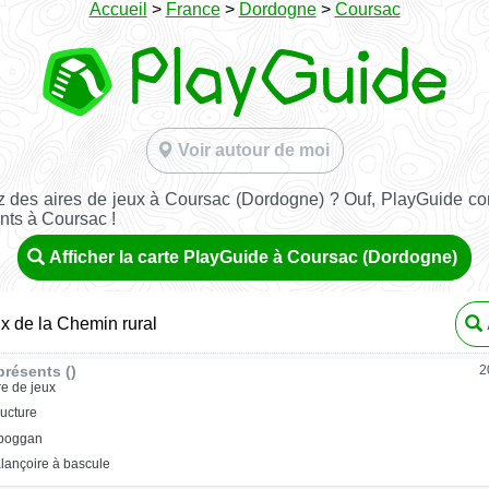
Accueil
>
France
>
Dordogne
>
Coursac
Voir autour de moi
 des aires de jeux à Coursac (Dordogne) ? Ouf, PlayGuide con
nts à Coursac !
Afficher la carte PlayGuide à Coursac (Dordogne)
ux de la Chemin rural
résents ()
2
re de jeux
ructure
oboggan
lançoire à bascule