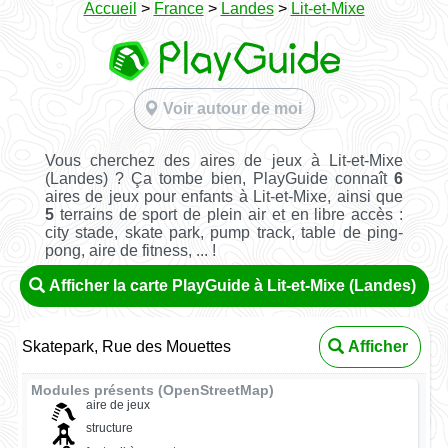
Accueil
>
France
>
Landes
>
Lit-et-Mixe
Voir autour de moi
Vous cherchez des aires de jeux à Lit-et-Mixe
(Landes) ? Ça tombe bien, PlayGuide connaît
6
aires de jeux pour enfants à Lit-et-Mixe, ainsi que
5
terrains de sport de plein air et en libre accès :
city stade, skate park, pump track, table de ping-
pong, aire de fitness, ... !
Afficher la carte PlayGuide à Lit-et-Mixe (Landes)
Skatepark, Rue des Mouettes
Afficher
Modules présents (OpenStreetMap)
aire de jeux
structure