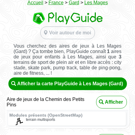
Accueil
>
France
>
Gard
>
Les Mages
Voir autour de moi
Vous cherchez des aires de jeux à Les Mages
(Gard) ? Ça tombe bien, PlayGuide connaît
1
aires
de jeux pour enfants à Les Mages, ainsi que
3
terrains de sport de plein air et en libre accès : city
stade, skate park, pump track, table de ping-pong,
aire de fitness, ... !
Afficher la carte PlayGuide à Les Mages (Gard)
Aire de jeux de la Chemin des Petits
Afficher
Pins
Modules présents (OpenStreetMap)
terrain multisports