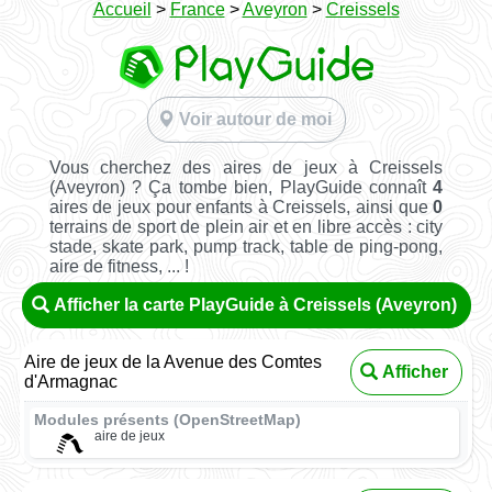
Accueil
>
France
>
Aveyron
>
Creissels
Voir autour de moi
Vous cherchez des aires de jeux à Creissels
(Aveyron) ? Ça tombe bien, PlayGuide connaît
4
aires de jeux pour enfants à Creissels, ainsi que
0
terrains de sport de plein air et en libre accès : city
stade, skate park, pump track, table de ping-pong,
aire de fitness, ... !
Afficher la carte PlayGuide à Creissels (Aveyron)
Aire de jeux de la Avenue des Comtes
Afficher
d'Armagnac
Modules présents (OpenStreetMap)
aire de jeux