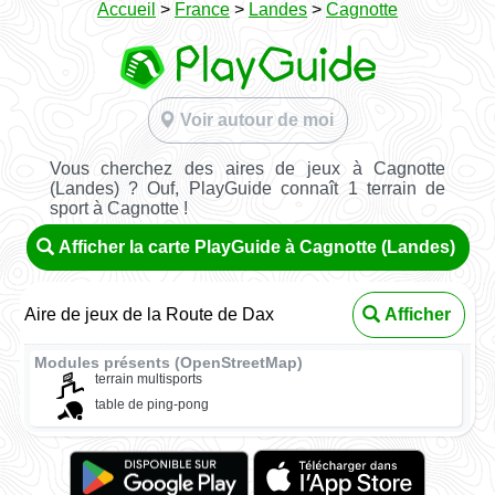
Accueil
>
France
>
Landes
>
Cagnotte
Voir autour de moi
Vous cherchez des aires de jeux à Cagnotte
(Landes) ? Ouf, PlayGuide connaît 1 terrain de
sport à Cagnotte !
Afficher la carte PlayGuide à Cagnotte (Landes)
Aire de jeux de la Route de Dax
Afficher
Modules présents (OpenStreetMap)
terrain multisports
table de ping-pong