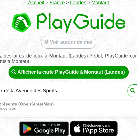
Accueil
>
France
>
Landes
>
Montaut
Voir autour de moi
 des aires de jeux à Montaut (Landes) ? Ouf, PlayGuide con
nts à Montaut !
Afficher la carte PlayGuide à Montaut (Landes)
ux de la Avenue des Sports
présents (OpenStreetMap)
re de jeux