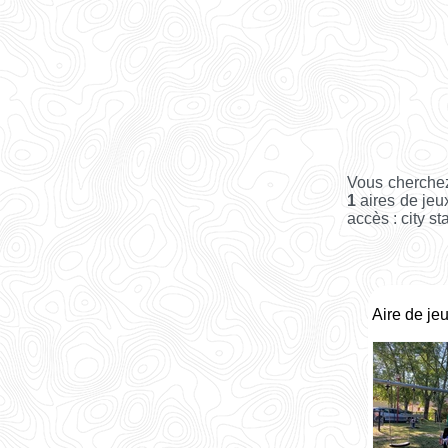
Vous cherchez
1
aires de jeu
accès : city st
Aire de je