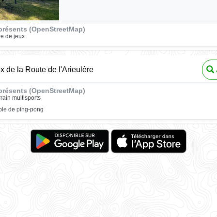
présents (OpenStreetMap)
re de jeux
x de la Route de l'Arieulère
présents (OpenStreetMap)
rrain multisports
ble de ping-pong