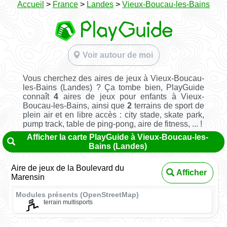
Accueil
>
France
>
Landes
>
Vieux-Boucau-les-Bains
Voir autour de moi
Vous cherchez des aires de jeux à Vieux-Boucau-
les-Bains (Landes) ? Ça tombe bien, PlayGuide
connaît
4
aires de jeux pour enfants à Vieux-
Boucau-les-Bains, ainsi que
2
terrains de sport de
plein air et en libre accès : city stade, skate park,
pump track, table de ping-pong, aire de fitness, ... !
Afficher la carte PlayGuide à Vieux-Boucau-les-
Bains (Landes)
Aire de jeux de la Boulevard du
Afficher
Marensin
Modules présents (OpenStreetMap)
terrain multisports