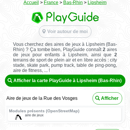
Accueil
>
France
>
Bas-Rhin
>
Lipsheim
Voir autour de moi
Vous cherchez des aires de jeux à Lipsheim (Bas-
Rhin) ? Ça tombe bien, PlayGuide connaît
2
aires
de jeux pour enfants à Lipsheim, ainsi que
2
terrains de sport de plein air et en libre accès : city
stade, skate park, pump track, table de ping-pong,
aire de fitness, ... !
Afficher la carte PlayGuide à Lipsheim (Bas-Rhin)
Aire de jeux de la Rue des Vosges
Afficher
Modules présents (OpenStreetMap)
aire de jeux