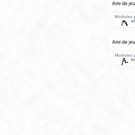
Aire de je
Modules 
ai
Aire de je
Modules 
te