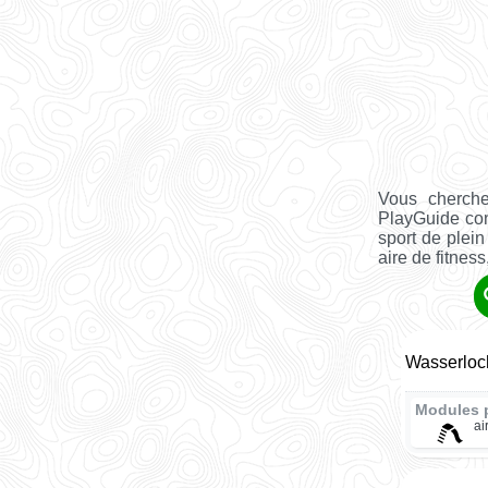
Vous cherch
PlayGuide co
sport de plein
aire de fitness, 
Wasserloc
Modules 
ai