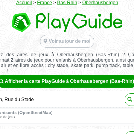
Accueil
>
France
>
Bas-Rhin
>
Oberhausbergen
Voir autour de moi
ez des aires de jeux à Oberhausbergen (Bas-Rhin) ? Ça
nnaît
2
aires de jeux pour enfants à Oberhausbergen, ainsi q
 air et en libre accès : city stade, skate park, pump track, tabl
... !
Afficher la carte PlayGuide à Oberhausbergen (Bas-Rhin)
h, Rue du Stade
présents (OpenStreetMap)
re de jeux