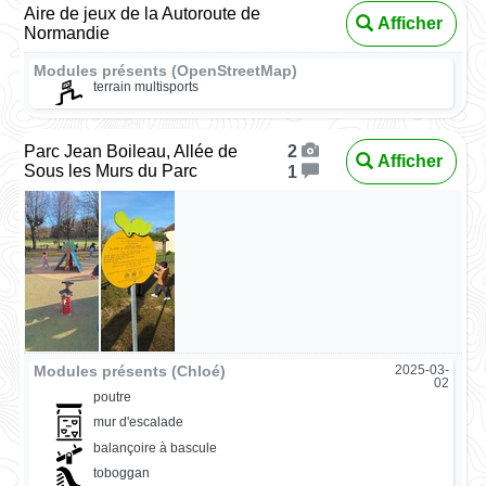
Aire de jeux de la Autoroute de
Afficher
Normandie
Modules présents (OpenStreetMap)
terrain multisports
Parc Jean Boileau, Allée de
2
Afficher
Sous les Murs du Parc
1
Modules présents (Chloé)
2025-03-
02
poutre
mur d'escalade
balançoire à bascule
toboggan