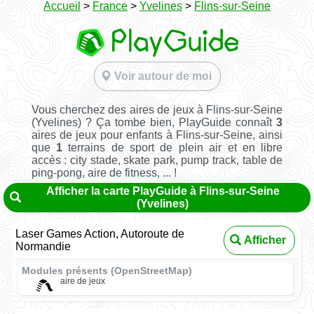
Accueil
>
France
>
Yvelines
>
Flins-sur-Seine
Voir autour de moi
Vous cherchez des aires de jeux à Flins-sur-Seine
(Yvelines) ? Ça tombe bien, PlayGuide connaît
3
aires de jeux pour enfants à Flins-sur-Seine, ainsi
que
1
terrains de sport de plein air et en libre
accès : city stade, skate park, pump track, table de
ping-pong, aire de fitness, ... !
Afficher la carte PlayGuide à Flins-sur-Seine
(Yvelines)
Laser Games Action, Autoroute de
Afficher
Normandie
Modules présents (OpenStreetMap)
aire de jeux