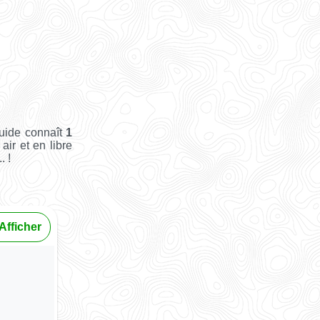
uide connaît
1
air et en libre
. !
Afficher