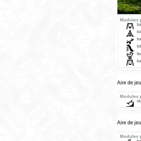
Modules p
ba
to
ba
t
fa
ba
Aire de je
Modules 
sk
Aire de j
Modules 