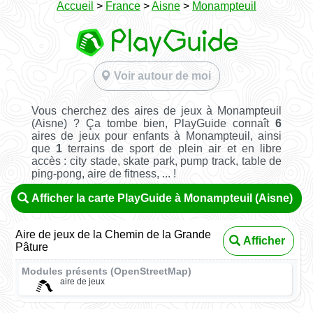
Accueil
>
France
>
Aisne
>
Monampteuil
Voir autour de moi
Vous cherchez des aires de jeux à Monampteuil
(Aisne) ? Ça tombe bien, PlayGuide connaît
6
aires de jeux pour enfants à Monampteuil, ainsi
que
1
terrains de sport de plein air et en libre
accès : city stade, skate park, pump track, table de
ping-pong, aire de fitness, ... !
Afficher la carte PlayGuide à Monampteuil (Aisne)
Aire de jeux de la Chemin de la Grande
Afficher
Pâture
Modules présents (OpenStreetMap)
aire de jeux