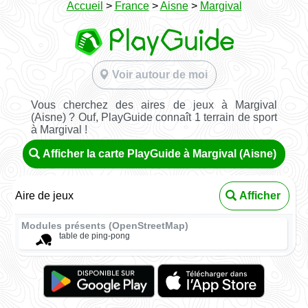
Accueil
>
France
>
Aisne
>
Margival
Voir autour de moi
Vous cherchez des aires de jeux à Margival
(Aisne) ? Ouf, PlayGuide connaît 1 terrain de sport
à Margival !
Afficher la carte PlayGuide à Margival (Aisne)
Aire de jeux
Afficher
Modules présents (OpenStreetMap)
table de ping-pong