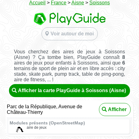
Accueil
>
France
>
Aisne
>
Soissons
Voir autour de moi
Vous cherchez des aires de jeux à Soissons
(Aisne) ? Ça tombe bien, PlayGuide connaît
8
aires de jeux pour enfants à Soissons, ainsi que
6
terrains de sport de plein air et en libre accès : city
stade, skate park, pump track, table de ping-pong,
aire de fitness, ... !
Afficher la carte PlayGuide à Soissons (Aisne)
Parc de la République, Avenue de
Afficher
Château-Thierry
Modules présents (OpenStreetMap)
aire de jeux