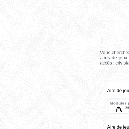
Vous cherchez
aires de jeux
accès : city st
Aire de je
Modules 
ai
Aire de je