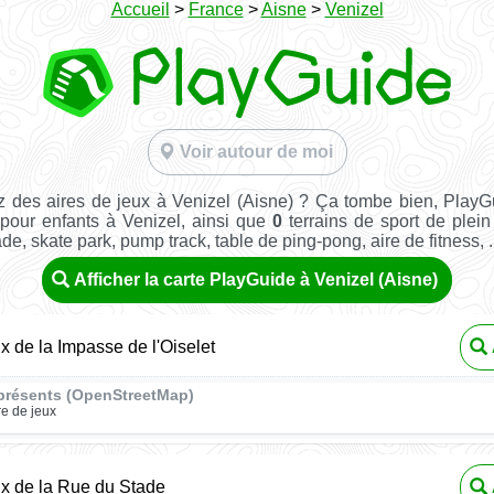
Accueil
>
France
>
Aisne
>
Venizel
Voir autour de moi
 des aires de jeux à Venizel (Aisne) ? Ça tombe bien, Play
 pour enfants à Venizel, ainsi que
0
terrains de sport de plein 
ade, skate park, pump track, table de ping-pong, aire de fitness, ..
Afficher la carte PlayGuide à Venizel (Aisne)
ux de la Impasse de l'Oiselet
présents (OpenStreetMap)
re de jeux
ux de la Rue du Stade