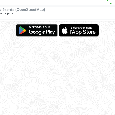
présents (OpenStreetMap)
re de jeux