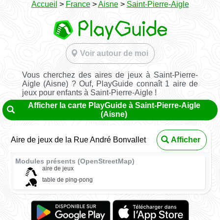
Accueil
>
France
>
Aisne
>
Saint-Pierre-Aigle
Voir autour de moi
Vous cherchez des aires de jeux à Saint-Pierre-
Aigle (Aisne) ? Ouf, PlayGuide connaît 1 aire de
jeux pour enfants à Saint-Pierre-Aigle !
Afficher la carte PlayGuide à Saint-Pierre-Aigle
(Aisne)
Aire de jeux de la Rue André Bonvallet
Afficher
Modules présents (OpenStreetMap)
aire de jeux
table de ping-pong