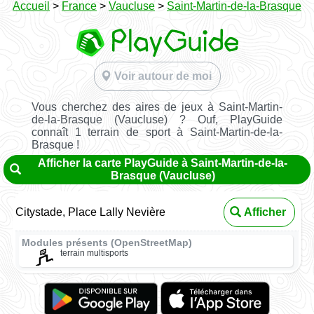
Accueil
>
France
>
Vaucluse
>
Saint-Martin-de-la-Brasque
Voir autour de moi
Vous cherchez des aires de jeux à Saint-Martin-
de-la-Brasque (Vaucluse) ? Ouf, PlayGuide
connaît 1 terrain de sport à Saint-Martin-de-la-
Brasque !
Afficher la carte PlayGuide à Saint-Martin-de-la-
Brasque (Vaucluse)
Citystade, Place Lally Nevière
Afficher
Modules présents (OpenStreetMap)
terrain multisports