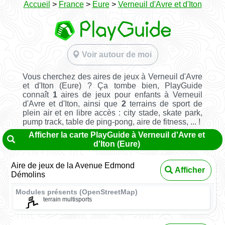
Accueil
>
France
>
Eure
>
Verneuil d'Avre et d'Iton
Voir autour de moi
Vous cherchez des aires de jeux à Verneuil d'Avre
et d'Iton (Eure) ? Ça tombe bien, PlayGuide
connaît
1
aires de jeux pour enfants à Verneuil
d'Avre et d'Iton, ainsi que
2
terrains de sport de
plein air et en libre accès : city stade, skate park,
pump track, table de ping-pong, aire de fitness, ... !
Afficher la carte PlayGuide à Verneuil d'Avre et
d'Iton (Eure)
Aire de jeux de la Avenue Edmond
Afficher
Démolins
Modules présents (OpenStreetMap)
terrain multisports